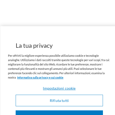
La tua privacy
Per offrirti la migliore esperienza possibile utilizziamo cookie e tecnologie
analoghe. Utilizziamo i dati raccolti tramite queste tecnologie per vari scopi, fra cui:
migliorare la funzionalità del sito Web, ricordare le tue preferenze, mostrare i
contenuti più rilevanti e mostrare gli annunci più utili. Puoi selezionare le tue
preferenze facendo clic sul collegamento. Per ulteriori informazioni, esamina la
nostra
Informativa sulla privacy e sui cookie
Impostazioni cookie
Rifiuta tutti